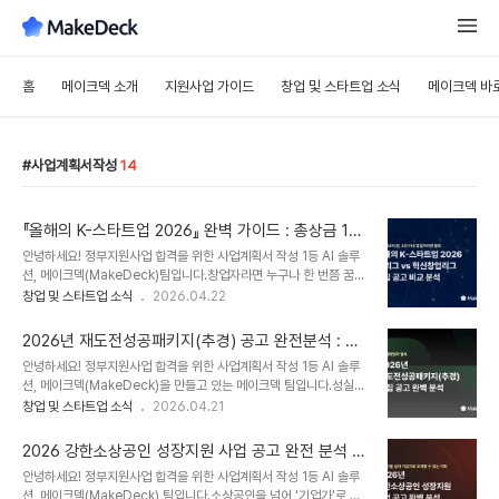
홈
메이크덱 소개
지원사업 가이드
창업 및 스타트업 소식
메이크덱 바
사업계획서작성
14
『올해의 K-스타트업 2026』 완벽 가이드 : 총상금 12
억원의 주인공은?
안녕하세요! 정부지원사업 합격을 위한 사업계획서 작성 1등 AI 솔루
션, 메이크덱(MakeDeck)팀입니다.창업자라면 누구나 한 번쯤 꿈꾸
는 대한민국 최대 규모의 창업 경진대회, 『올해의 K-스타트업 2026』
창업 및 스타트업 소식
2026.04.22
의 막이 올랐습니다. 총상금 규모와 훈격이 압도적인 만큼 매년 경쟁이
치열한데요, 특히 올해는 중소벤처기업부에서 주관하는 '혁신창업리
2026년 재도전성공패키지(추경) 공고 완전분석 : 다
그'와 'AI리그'의 모집이 동시에 시작되어 전략적인 선택이 어느 때보
시 열린 기회를 놓치지 않는 방법
안녕하세요! 정부지원사업 합격을 위한 사업계획서 작성 1등 AI 솔루
다 중요해졌습니다.이번 콘텐츠에서는 두 리그의 차이점을 낱낱이 분
션, 메이크덱(MakeDeck)을 만들고 있는 메이크덱 팀입니다.성실한
석하고, 여러분의 합격 확률을 높일 수 있는 핵심 포인트를 짚어드리겠
실패 경험을 자산 삼아 다시 한번 도약을 준비하는 재창업자분들께 반
창업 및 스타트업 소식
2026.04.21
습니다. 🔎 올해의 K-스타트업 개요 및 지원 대상: 누가 참여할 수 있
가운 소식을 가져왔습니다. 바로 2026년 재도전성공패키지 추가경
나요?이번 대회는 범부처 통합 경진대회의 예선 리그 격으로, 여기서
정예산 모집공고가 오픈되었습니다. 일반적인 정기 모집보다 경쟁률
선발된 우수 팀은 9월에 ..
2026 강한소상공인 성장지원 사업 공고 완전 분석 :
측면에서 유리할 수 있는 이번 추경 사업의 핵심 내용을 낱낱이 분석해
최대 1억원의 기회, 작년과 무엇이 달라졌을까?
안녕하세요! 정부지원사업 합격을 위한 사업계획서 작성 1등 AI 솔루
드립니다. 🚀 2026년 재도전성공패키지(추경) 핵심 요약 이번 사업
션, 메이크덱(MakeDeck) 팀입니다.소상공인을 넘어 '기업가'로 도