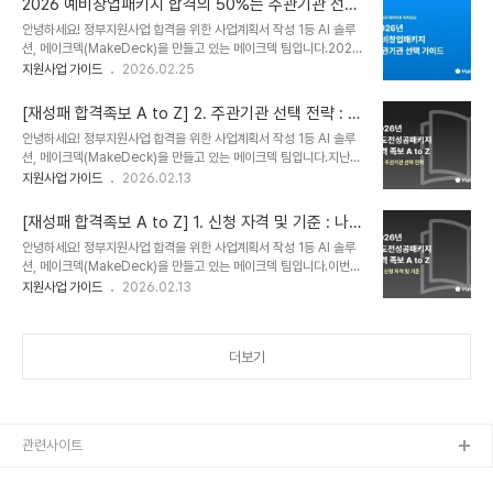
2026 예비창업패키지 합격의 50%는 주관기관 선택
는 파격적인 규모로 선발이 진행되는 만큼, 전략적인 접근이 필수적입
에서 결정됩니다
안녕하세요! 정부지원사업 합격을 위한 사업계획서 작성 1등 AI 솔루
니다. ❓ 지역기반 vs 대학발: "나는 어디에 해당할까?"이번 공고는 신
션, 메이크덱(MakeDeck)을 만들고 있는 메이크덱 팀입니다.2026
청자의 자격 요건에 따라 지역기반과 대학발 두 가지 유형으로 나뉩니
년 예비창업패키지(이하 예창패) 공고를 앞두고 많은 예비 창업가분께
지원사업 가이드
2026.02.25
다. 두 유형 중 반드시 1개 유형으로만 신청 가능하며, 중복 신청 시 최
서 준비를 시작하고 계실 텐데요예창패 합격의 향방을 결정짓는 가장
종 제출 완료 시간이 빠른 유형으로 접수되니 주의하시기 바랍니다. 구
중요한 첫 단추는 바로 '주관기관 선택'입니다. 주관기관은 단순히 서
분지역기반 창업대학발 창업모집..
[재성패 합격족보 A to Z] 2. 주관기관 선택 전략 : 모
류를 접수하는 곳이 아니라, 선정 후 약 8~10개월 동안 여러분의 사
르면 손해보는 주관기관 비교 분석
안녕하세요! 정부지원사업 합격을 위한 사업계획서 작성 1등 AI 솔루
업화를 돕고 직접 투자까지 집행하는 핵심 파트너이기 때문입니
션, 메이크덱(MakeDeck)을 만들고 있는 메이크덱 팀입니다.지난
다.2025년 주관기관 세부 자료를 바탕으로 2026년 예창패 합격률
콘텐츠에서는 재기를 꿈꾸는 창업팀에게 새로운 기회가 될 2026년
지원사업 가이드
2026.02.13
을 수직 상승시킬 수 있는 전략적인 주관기관 선택 팁을 정리해 드립니
재도전성공패키지 지원 자격을 살펴보았습니다. 자격을 확인했다면
다. 📍 주관기관 선택의 두 가지 갈래: 일반분야 vs 특화분야예비창업
이제는 전략적으로 '누구와 손을 잡고 다시 일어설 것인가'를 고민해야
패키지는 크게 두 가지 트랙으로 나..
[재성패 합격족보 A to Z] 1. 신청 자격 및 기준 : 나도
할 때입니다.이번 콘텐츠에서는 향후 재창업의 성패와 성장의 가속도
신청할 수 있을까? 지원자격 완벽정리!
안녕하세요! 정부지원사업 합격을 위한 사업계획서 작성 1등 AI 솔루
를 결정짓는 '주관기관 선택 전략'을 심층 분석합니다. 재도전성공패키
션, 메이크덱(MakeDeck)을 만들고 있는 메이크덱 팀입니다.이번
지는 단순한 자금 지원을 넘어, 어떤 주관기관의 인프라와 네트워크를
콘텐츠에서는 새로운 시작을 꿈꾸는 재창업자분들을 위한 2026년
지원사업 가이드
2026.02.13
활용하느냐에 따라 실패 원인 분석부터 투자 유치, 판로 개척의 경로가
재도전성공패키지 합격의 첫 단추, 신청 자격과 요건을 꼼꼼하게 정리
완전히 달라지기 때문입니다.메이크덱팀이 분석한 주관기관 유형별
해보았습니다.재도전 사업은 일반 지원사업보다 확인해야 할 행정적
비교 분석을 통해 우리 기업의 재도약에 가장..
절차가 더 까다롭기 때문에, 아래 내용을 통해 본인이 지원 가능한 상
더보기
태인지 반드시 먼저 체크하시기 바랍니다. 🔎 2026년 재도전성공패
키지 신청 대상 및 자격은?재도전성공패키지는 과거 성실하게 사업을
운영했으나 실패를 경험한 창업자가 우수한 아이템으로 다시 일어설
수 있도록 사업화 자금과 패키지형 프로그램을 지원하는 사업입니
다.1. 창업 범위 및 업력 기준: "나는 예비인가..
관련사이트