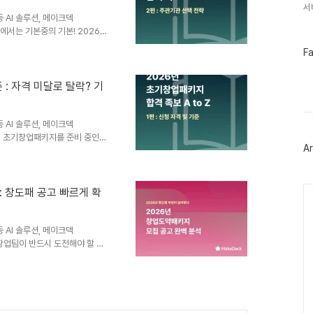
해 보세요. 📄 서류 작성시 유
서
 AI 솔루션, 메이크덱
편에서는 기본중의 기본! 2026년
해드렸는데요. 이번 콘텐츠에서는
페
F
아닌 주관기관 선택 팁을 아주
이
접수하는 곳이 아니라, 선정 후
스
북
하는 파트너입니다. 우리 회사의
준 : 자격 미달로 탈락? 기
트
해 보세요! 🔎 주관기관 선택
위
지는 전국 20개의 주관기관이 참
터
 AI 솔루션, 메이크덱
플
6년 초기창업패키지를 준비 중인
러
Ar
 꼼꼼히 정리한 [초창패 합격족보
그
인
을 위한 가장 기본적이면서도 치명적
. 정부지원사업은 아이템의 우수
Ca
. 아무리 훌륭한 비즈니스 모델이
: 창도패 공고 빠르게 확
없습니다.오늘 공유해 드리는 내
회를 잡으시기 바랍니다. ✅..
 AI 솔루션, 메이크덱
 창업팀이 반드시 도전해야 할 정
었는데요. 중요한 내용들을 빠르
업도약패키지란? 2026년 창업도
 대상으로 사업화 자금과 전문적
지원사업입니다.올해는 총 3가
공고일일반형전분야 도약기 창업