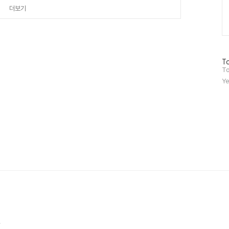
딥테크 5대 분야 도약기 창업기
더보기
방
To
문
To
자
Ye
수
.