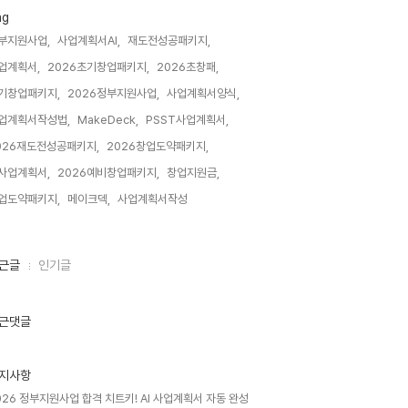
ag
부지원사업,
사업계획서AI,
재도전성공패키지,
업계획서,
2026초기창업패키지,
2026초창패,
기창업패키지,
2026정부지원사업,
사업계획서양식,
업계획서작성법,
MakeDeck,
PSST사업계획서,
026재도전성공패키지,
2026창업도약패키지,
I사업계획서,
2026예비창업패키지,
창업지원금,
업도약패키지,
메이크덱,
사업계획서작성,
근글
인기글
근댓글
지사항
026 정부지원사업 합격 치트키! AI 사업계획서 자동 완성