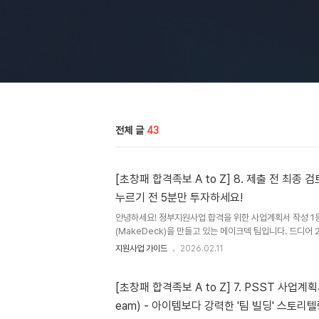
전체 글
43
[초창패 합격족보 A to Z] 8. 제출 전 최종 
누르기 전 5분만 투자하세요!
안녕하세요! 정부지원사업 합격을 위한 사업계획서 작성 1등
(MakeDeck)을 만들고 있는 메이크덱 팀입니다. 드디어
로 가는 마지막 관문인 [Final Check] 단계에 도달하
지원사업 가이드
2026.02.11
토하는 심사위원은 '읽기 힘든 서류'부터 걸러냅니다.아무
한 행정적 실수나 가독성 부족으로 인해 평가 기회조차 얻
제안하는 상위 3%의 디테일을 완성하는 최종 검토 가이드를
[초창패 합격족보 A to Z] 7. PSST 사업계획
서류 제출 전 최종 검토 및 체크리스트 서류 제출 버튼을 누
eam) - 아이템보다 강력한 '팀 빌딩' 스토리
역을 반드시 검토해야 합니다.이 과정은 단순한 오타 수정