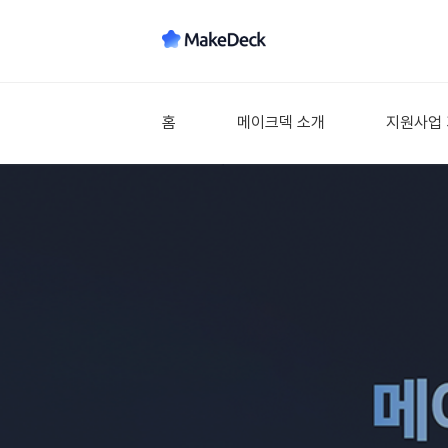
홈
메이크덱 소개
지원사업