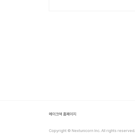
기업300개사최대 2억원2026년 1월 23일딥테크특화형
업75개사최대 3억원2026년..
메이크덱 홈페이지
Copyright © Nextunicorn Inc. All rights reserved