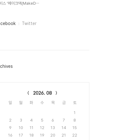
비스 ‘메이크덱(MakeD⋯
acebook
Twitter
chives
lendar
2026. 08
일
월
화
수
목
금
토
1
2
3
4
5
6
7
8
9
10
11
12
13
14
15
16
17
18
19
20
21
22