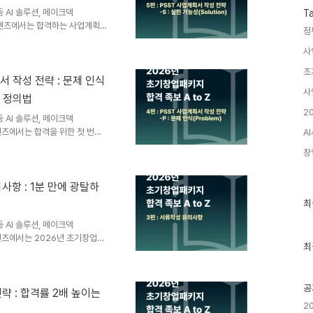
 AI 솔루션, 메이크덱
T
 콘텐츠에서는 합격하는 사업계획서
정
하는 Problem(문제 인식)
사
창업패키지 합격의 두 번째 관문
ST의 S(Solution, 실현 가
초
제'를 확인한 후, 과연 이 팀이
획서 작성 전략 : 문제 인식
 파트는 메이크덱을 활용하면 심
사
' 정의법
획서를 완성할 수 있습니다...
2
 AI 솔루션, 메이크덱
텐츠에서는 합격을 위한 첫 번째
A
 분석을 통한 선택 팁 그리고
창
펴보았습니다. 이제는 실전입니
빈틈없는 '전략적 논리'입니다.
oblem, Solution,
의사항 : 1분 만에 광탈하
이자 심사위원에게 가장 강력한 인
최
최
. 심사위원은 단순히 아이디어가
근
글
 AI 솔루션, 메이크덱
과
콘텐츠에서는 2026년 초기창업패
인
최
에 대해 자세히 다루어보았는데
기
 작성 시 유의사항을 아주 구체
글
으로 사업계획서를 써야할 텐데
공
다. 본격적인 사업계획서 내용인
전략 : 합격률 2배 높이는
크덱을 활용하면 상위 3% 수준의
2