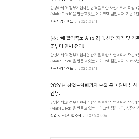
압도적인 사업계획서를 완성할 수 있다는 점을 기억하며 시작
의 사항 초기창업패..
안녕하세요! 정부지원사업 합격을 위한 사업계획서 작성 1등
(MakeDeck)을 만들고 있는 메이크덱 팀입니다. 지난 1
초기창업패키지 신청 자격 및 기준에 대해 꼼꼼하게 정리
지원사업 가이드
2026.02.11
초기창업패키지 합격의 50%를 결정짓는다고 해도 과언이 
구체적으로 다루어 보겠습니다. 주관기관은 단순히 서류를 
10개월 동안 여러분의 사업화를 돕고 직접 투자까지 집행
[초창패 합격족보 A to Z] 1. 신청 자격 및 기
아이템과 가장 시너지가 날 곳을 찾는 전략을 지금 바로 확인
준부터 완벽 정리!
팁: "어디에 신청해야 유리할까?" 2026년 초기창업패키
여..
안녕하세요! 정부지원사업 합격을 위한 사업계획서 작성 1등
(MakeDeck)을 만들고 있는 메이크덱 팀입니다. 202
예비 및 초기 창업자분들을 위해, 합격을 위한 실전 전략을
지원사업 가이드
2026.02.11
A to Z] 시리즈를 연재합니다. 그 첫 번째 순서로, 합격
인 관문인 '신청 자격과 기준'을 낱낱이 파헤쳐 보겠습니다
성을 따지기에 앞서 '행정적 결격 사유'를 먼저 검토합니다
2026년 창업도약패키지 모집 공고 완벽 분석 
라도 자격 요건에서 어긋나면 서류 심사 기회조차 얻을 수 
인🚀
용을 꼼꼼히 확인하고, 단 1%의 행정적 실수 없이 도전의 기
안녕하세요! 정부지원사업 합격을 위한 사업계획서 작성 1등
(MakeDeck)을 만들고 있는 메이크덱 팀입니다. 성장기
부지원 프로그램, 2026 창업도약패키지의 공고가 오픈되
창업 및 스타트업 소식
2026.02.06
고 쉽게 살펴보실 수 있도록 내용을 준비했습니다. 🚀 창
약패키지는 창업 3년 초과 7년 이내의 성장기 스타트업을
인 창업 프로그램을 지원하는 중소벤처기업부의 대표 창업
지 유형으로 나뉘어 지원됩니다 지원대상지원규모지원금